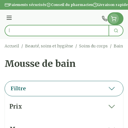
Aller au contenu
Paiements sécurisés
Conseil du pharmacien
Livraison rapide
Menu
Cherc
Rechercher
Accueil
/
Beauté, soins et hygiène
/
Soins du corps
/
Bain e
Mousse de bain
Filtre
Passer à la liste des produits
Prix
filter