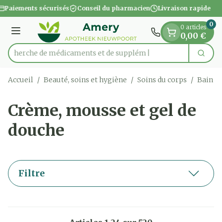
Diapositive 1 de 1
Aller au contenu
Paiements sécurisés
Conseil du pharmacien
Livraison rapide
0
0 articles
Menu
0,00 €
Recherche de médic
Cherc
Rechercher
Accueil
/
Beauté, soins et hygiène
/
Soins du corps
/
Bain e
Crème, mousse et gel de
douche
Filtre