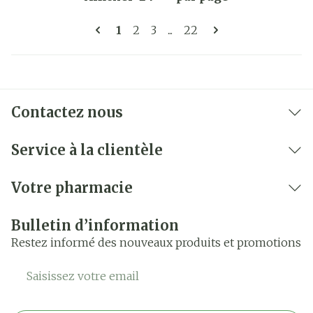
Pages
Vous lisez actuellement la page
Page
Page
Page
1
2
3
...
22
Contactez nous
Service à la clientèle
Votre pharmacie
Bulletin d’information
Restez informé des nouveaux produits et promotions
Adresse mail