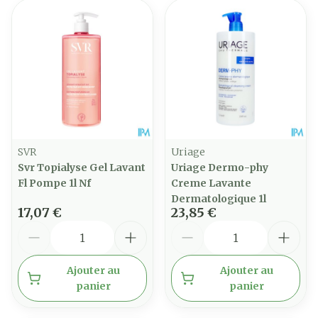
SVR
Uriage
Svr Topialyse Gel Lavant
Uriage Dermo-phy
Fl Pompe 1l Nf
Creme Lavante
Dermatologique 1l
17,07 €
23,85 €
Quantité
Quantité
Ajouter au
Ajouter au
panier
panier