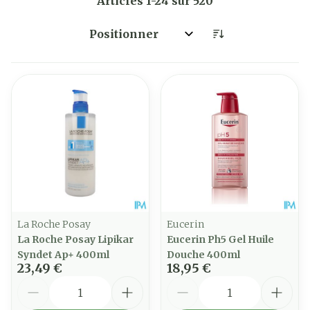
Articles
1
-
24
sur
520
Trier par:
La Roche Posay
Eucerin
La Roche Posay Lipikar
Eucerin Ph5 Gel Huile
Syndet Ap+ 400ml
Douche 400ml
23,49 €
18,95 €
Quantité
Quantité