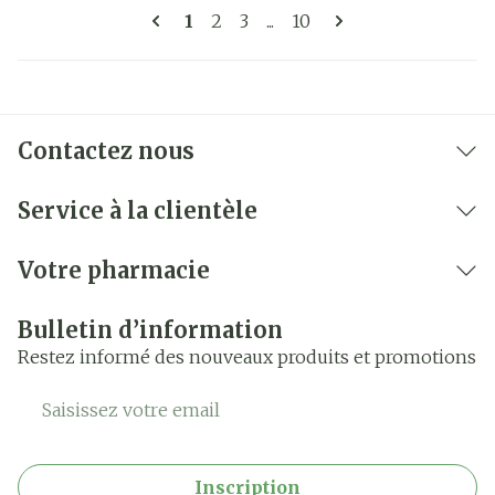
Pages
Vous lisez actuellement la page
Page
Page
Page
1
2
3
...
10
Contactez nous
Service à la clientèle
Votre pharmacie
Bulletin d’information
Restez informé des nouveaux produits et promotions
Adresse mail
Inscription