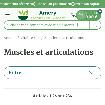
Diapositive 1 de 1
Aller au contenu
Paiements sécurisés
Conseil du pharmacien
Livraison rapide
0
0 articles
Menu
0,00 €
Recherche de médicaments et d
Cherc
Rechercher
Accueil
/
Vitalité 50+
/
Muscles et articulations
Muscles et articulations
Filtre
Articles
1
-
24
sur
234