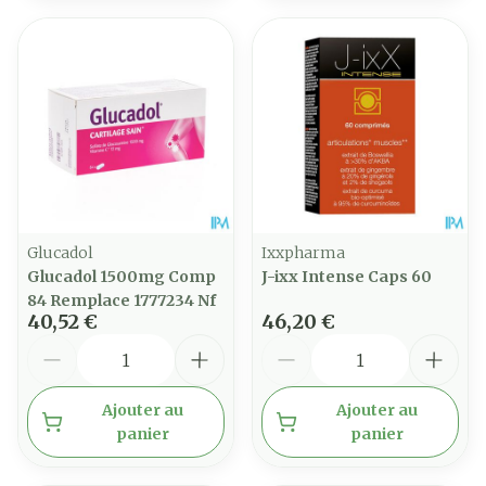
Glucadol
Ixxpharma
Glucadol 1500mg Comp
J-ixx Intense Caps 60
84 Remplace 1777234 Nf
40,52 €
46,20 €
Quantité
Quantité
Ajouter au
Ajouter au
panier
panier