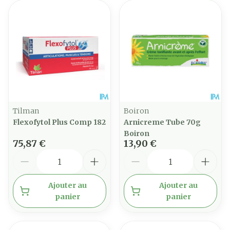
Tilman
Boiron
Flexofytol Plus Comp 182
Arnicreme Tube 70g
Boiron
75,87 €
13,90 €
Quantité
Quantité
Ajouter au
Ajouter au
panier
panier