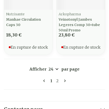
Nutrisante
Arkopharma
Manhae Circulation
Veinotonyl Jambes
Caps 30
Legeres Comp 30+tube
50ml Promo
18,30 €
23,80 €
En rupture de stock
En rupture de stock
Afficher
par page
Pages
Vous lisez actuellement la 
Page
1
2