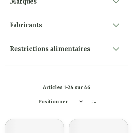
Marques
filter
Fabricants
filter
Restrictions alimentaires
filter
Articles
1
-
24
sur
46
Trier par: