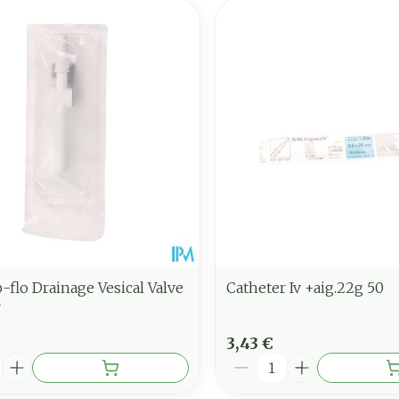
p-flo Drainage Vesical Valve
Catheter Iv +aig.22g 50
r
3,43 €
é
Quantité