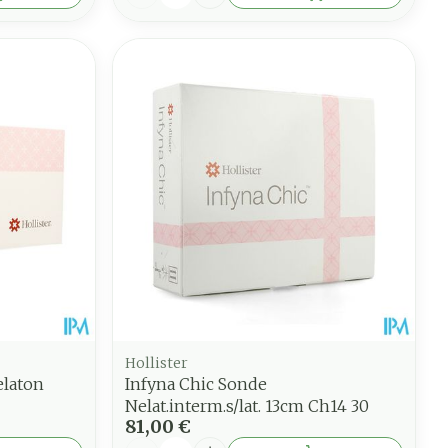
Hollister
elaton
Infyna Chic Sonde
Nelat.interm.s/lat. 13cm Ch14 30
81,00 €
Quantité