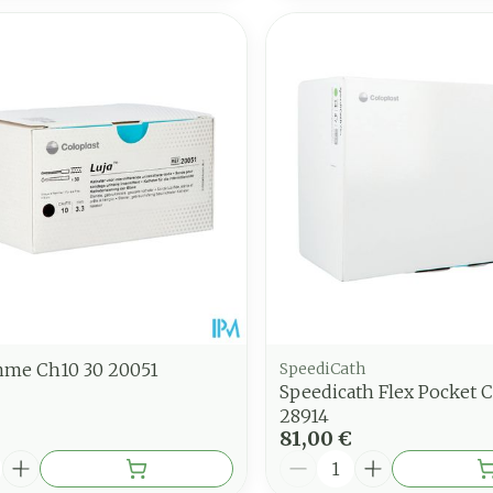
mme Ch10 30 20051
SpeediCath
Speedicath Flex Pocket 
28914
81,00 €
é
Quantité