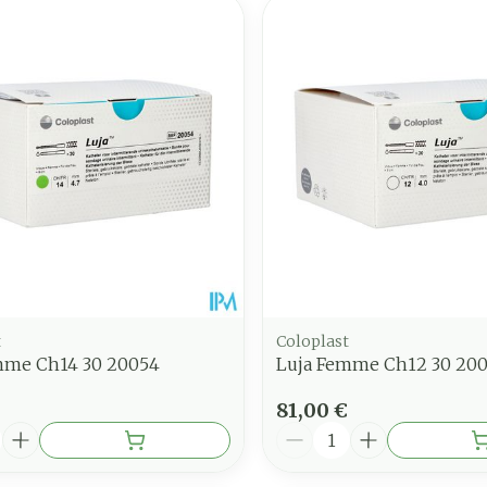
t
Coloplast
mme Ch14 30 20054
Luja Femme Ch12 30 20
81,00 €
é
Quantité