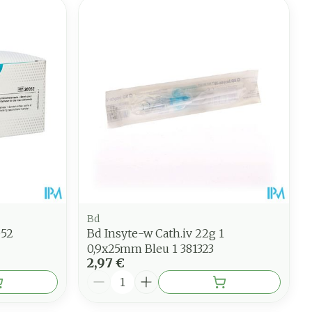
Bd
052
Bd Insyte-w Cath.iv 22g 1
0,9x25mm Bleu 1 381323
2,97 €
Quantité