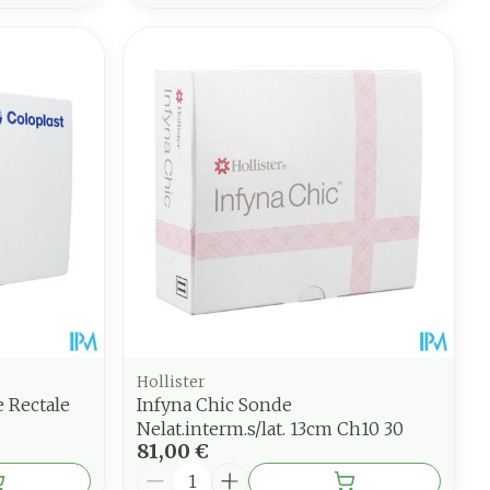
Hollister
e Rectale
Infyna Chic Sonde
Nelat.interm.s/lat. 13cm Ch10 30
81,00 €
Quantité