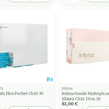
th
Infyna
th Flex Pocket Ch10 30
Infyna Sonde Hydroph.n
S/latex Ch14 17cm 30
81,00 €
é
Quantité