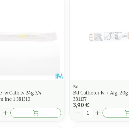
juster les valeurs minimales et maximales du prix.
Bd
e-w Cath.iv 24g 3/4
Bd Catheter Iv + Aig. 20g
 Jne 1 381312
381137
3,90 €
é
Quantité