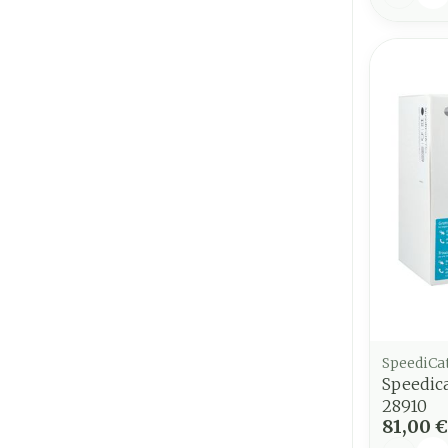
SpeediCa
Speedica
28910
81,00 €
Quantit