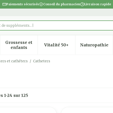
Paiements sécurisés
Conseil du pharmacien
Livraison rapide
Grossesse et
Vitalité 50+
Naturopathie
 la catégorie Beauté, soins et hygiène
 le sous-menu pour la catégorie Régime, alimentatio
Afficher le sous-menu pour la catégorie Gro
Afficher le sous-menu pour
Afficher
enfants
ers et cathéters
/
Catheters
es
1
-
24
sur
125