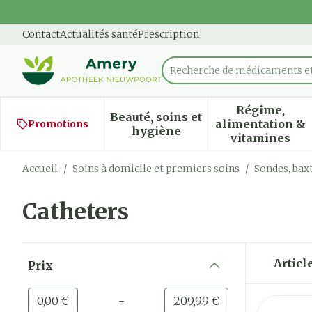
Aller au contenu
Diapositive 1 de 1
Contact
Actualités santé
Prescription
Recherche de médicaments
Rechercher
Régime,
Beauté, soins et
alimentation &
Promotions
Afficher le sous-menu pour
Afficher
hygiène
vitamines
Accueil
/
Soins à domicile et premiers soins
/
Sondes, baxt
Catheters
Passer à la liste des produits
Articl
Prix
filter
-
Valeur minimale
Valeur maximale
0,00 €
209,99 €