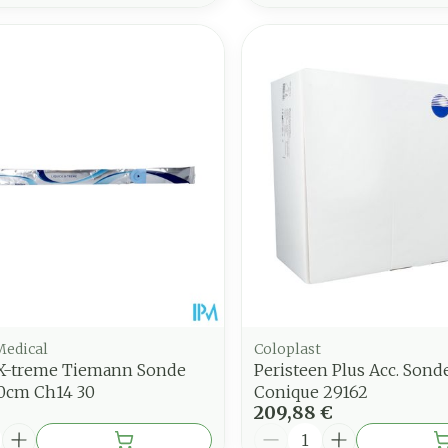
Medical
Coloplast
 X-treme Tiemann Sonde
Peristeen Plus Acc. Sond
40cm Ch14 30
Conique 29162
209,88 €
é
Quantité