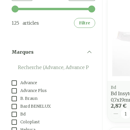
Utilisez les touches fléchées gauche et droite pour a
125 articles
Filtre
Marques
filter
Advance
Bd
Advance Plus
Bd Insyt
B. Braun
0,7x19mm
2,87 €
Bard BENELUX
Quantit
Bd
Coloplast
Hekura