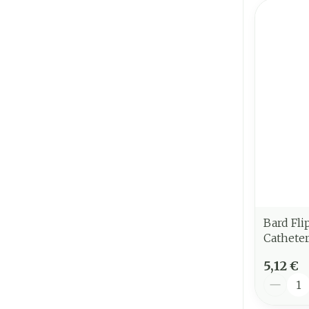
Bard Fli
Cathete
5,12 €
Quantit