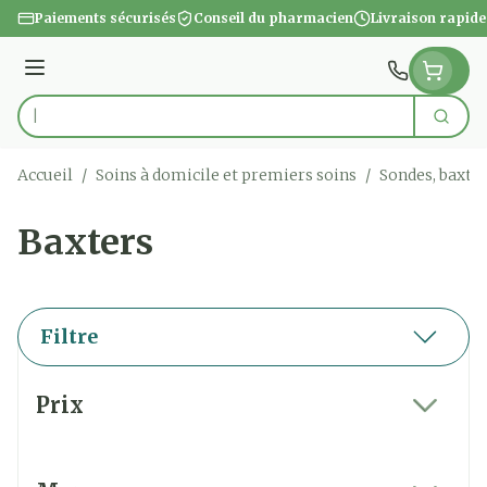
Aller au contenu
Paiements sécurisés
Conseil du pharmacien
Livraison rapide
Menu
Cherc
Rechercher
Accueil
/
Soins à domicile et premiers soins
/
Sondes, baxter
Baxters
Filtre
Passer à la liste des produits
Prix
filter