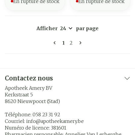
En rupture de stock
En rupture de stock
Afficher
par page
Pages
Vous lisez actuellement la 
Page
1
2
Contactez nous
Apotheek Amery BV
Kerkstraat 5
8620
Nieuwpoort (Stad)
Téléphone:
058 23 31 92
Courriel:
info@
apotheekamery.be
Numéro de licence:
381601
Pharmacien responsable:
Annelies Van Lerberghe