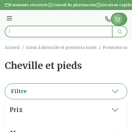
Aller au contenu
Paiements sécurisés
Conseil du pharmacien
Livraison rapide
Menu
Cherc
Rechercher
Accueil
/
Soins à domicile et premiers soins
/
Premiers soin
Cheville et pieds
Filtre
Passer à la liste des produits
Prix
filter