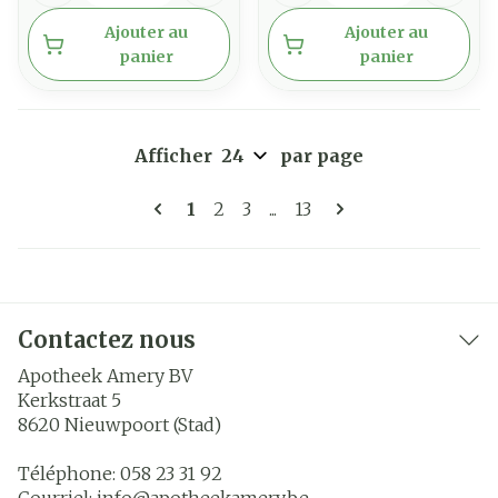
Ajouter au
Ajouter au
panier
panier
Afficher
par page
Pages
Vous lisez actuellement la page
Page
Page
Page
1
2
3
...
13
Contactez nous
Apotheek Amery BV
Kerkstraat 5
8620
Nieuwpoort (Stad)
Téléphone:
058 23 31 92