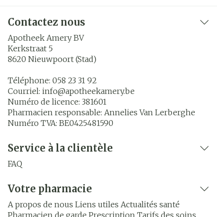
Contactez nous
Apotheek Amery BV
Kerkstraat 5
8620
Nieuwpoort (Stad)
Téléphone:
058 23 31 92
Courriel:
info@
apotheekamery.be
Numéro de licence:
381601
Pharmacien responsable:
Annelies Van Lerberghe
Numéro TVA:
BE0425481590
Service à la clientèle
FAQ
Votre pharmacie
A propos de nous
Liens utiles
Actualités santé
Pharmacien de garde
Prescription
Tarifs des soins