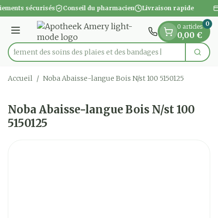
Diapositive 1 de 1
Aller au contenu
iements sécurisés
Conseil du pharmacien
Livraison rapide
0
0 articles
Menu
0,00 €
apidement des soins des plaies et des bandages
Cherc
Rechercher
Accueil
/
Noba Abaisse-langue Bois N/st 100 5150125
Noba Abaisse-langue Bois N/st 100
5150125