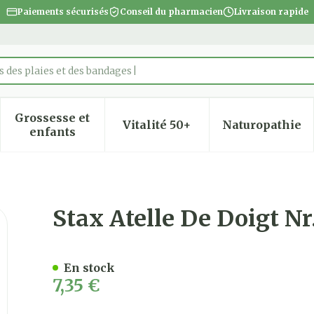
Paiements sécurisés
Conseil du pharmacien
Livraison rapide
 des plaies et des bandages
Grossesse et
Vitalité 50+
Naturopathie
 la catégorie Beauté, soins et hygiène
 le sous-menu pour la catégorie Régime, alimentatio
Afficher le sous-menu pour la catégorie Gro
Afficher le sous-menu pour
Afficher
enfants
Stax Atelle De Doigt Nr
En stock
7,35 €