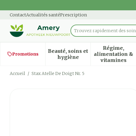
Aller au contenu
Diapositive 1 de 1
Contact
Actualités santé
Prescription
Trouvez rapidement des soins
Rechercher
Régime,
Beauté, soins et
alimentation &
Promotions
Afficher le sous-menu pour
Afficher
hygiène
vitamines
Accueil
/
Stax Atelle De Doigt Nr. 5
Stax Atelle De Doigt Nr. 5