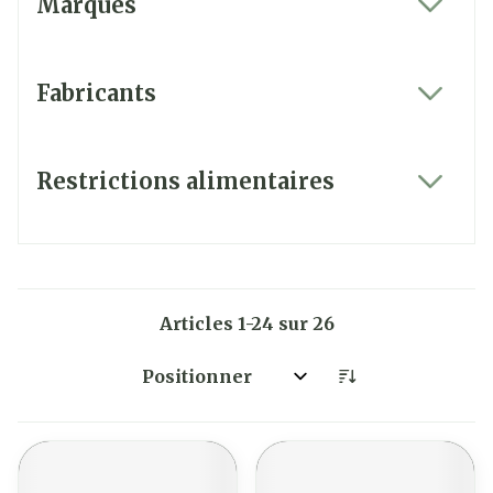
Marques
filter
Fabricants
filter
Restrictions alimentaires
filter
Articles
1
-
24
sur
26
Trier par: