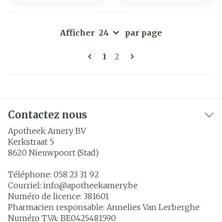
Afficher
par page
Pages
Vous lisez actuellement la 
Page
1
2
Contactez nous
Apotheek Amery BV
Kerkstraat 5
8620
Nieuwpoort (Stad)
Téléphone:
058 23 31 92
Courriel:
info@
apotheekamery.be
Numéro de licence:
381601
Pharmacien responsable:
Annelies Van Lerberghe
Numéro TVA:
BE0425481590