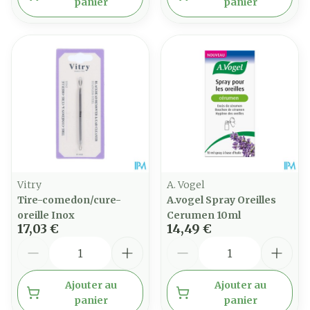
panier
panier
Vitry
A. Vogel
Tire-comedon/cure-
A.vogel Spray Oreilles
oreille Inox
Cerumen 10ml
17,03 €
14,49 €
Quantité
Quantité
Ajouter au
Ajouter au
panier
panier