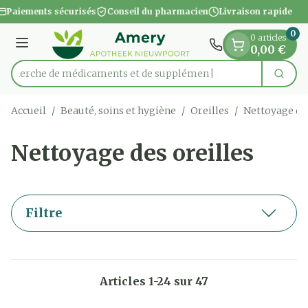
Diapositive 1 de 1
Aller au contenu
Paiements sécurisés
Conseil du pharmacien
Livraison rapide
0
0 articles
Menu
0,00 €
Recherche de médicam
Cherc
Rechercher
Accueil
/
Beauté, soins et hygiène
/
Oreilles
/
Nettoyage des
Nettoyage des oreilles
Filtre
Articles
1
-
24
sur
47