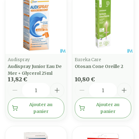
Audispray
Eureka Care
Audispray Junior Eau De
Otosan Cone Oreille 2
Mer + Glycerol 25ml
13,82 €
10,80 €
Quantité
Quantité
Ajouter au
Ajouter au
panier
panier