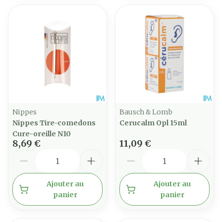
Nippes
Bausch & Lomb
Nippes Tire-comedons
Cerucalm Opl 15ml
Cure-oreille N10
8,69 €
11,09 €
Quantité
Quantité
Ajouter au
Ajouter au
panier
panier