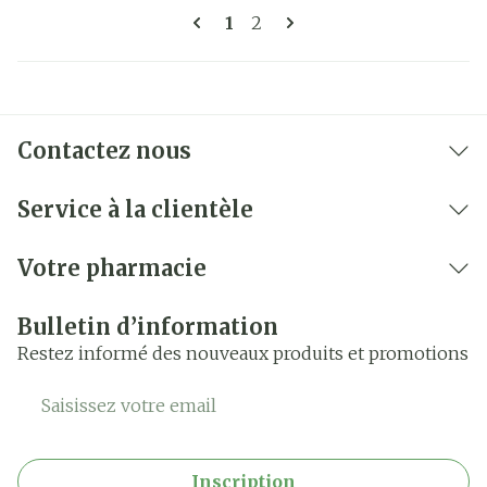
Pages
Vous lisez actuellement la 
Page
1
2
Contactez nous
Service à la clientèle
Votre pharmacie
Bulletin d’information
Restez informé des nouveaux produits et promotions
Adresse mail
Inscription