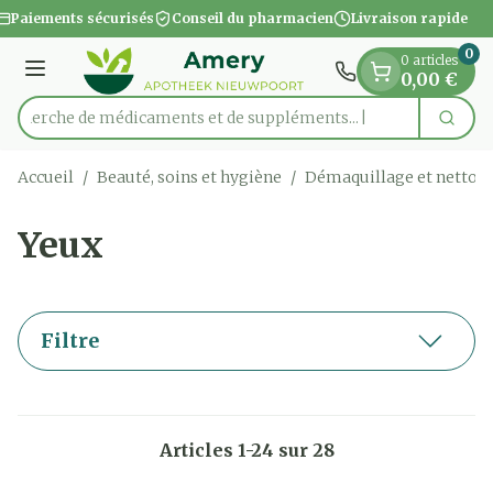
Diapositive 1 de 1
Aller au contenu
Paiements sécurisés
Conseil du pharmacien
Livraison rapide
0
0 articles
Menu
0,00 €
Recherche de médicaments et
Cherc
Rechercher
Accueil
/
Beauté, soins et hygiène
/
Démaquillage et nettoy
Yeux
Filtre
Articles
1
-
24
sur
28