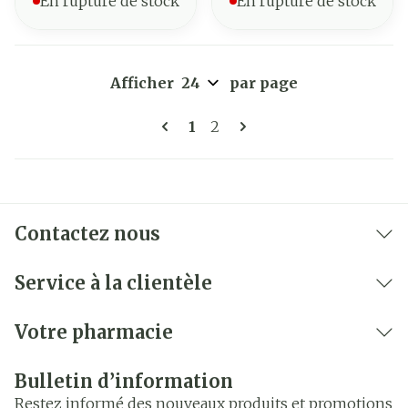
En rupture de stock
En rupture de stock
Afficher
par page
Pages
Vous lisez actuellement la 
Page
1
2
Contactez nous
Service à la clientèle
Votre pharmacie
Bulletin d’information
Restez informé des nouveaux produits et promotions