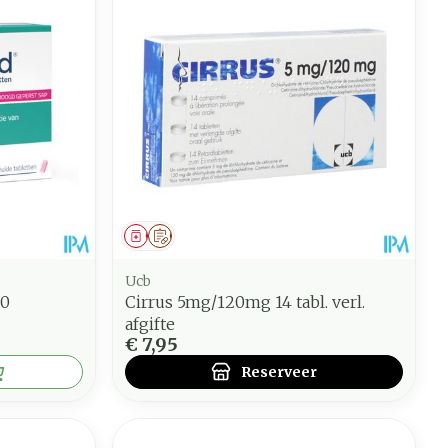
Geneesmiddel
Op voorschrift
Ucb
20
Cirrus 5mg/120mg 14 tabl. verl.
afgifte
€ 7,95
Reserveer