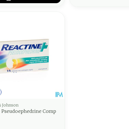
middel
voorschrift
Schriftelijke aanvraag
& Johnson
e Pseudoephedrine Comp