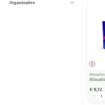
Organisaties
filter
Genees
Rhinathi
Rhinathi
€ 9,72
Aantal