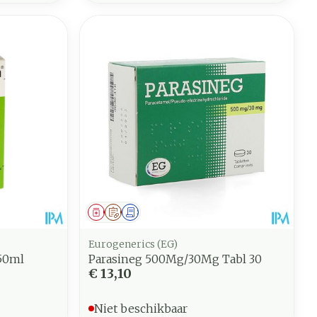
Geneesmiddel
Op voorschrift
Schriftelijke aanvraag
Eurogenerics (EG)
50ml
Parasineg 500Mg/30Mg Tabl 30
€ 13,10
Niet beschikbaar