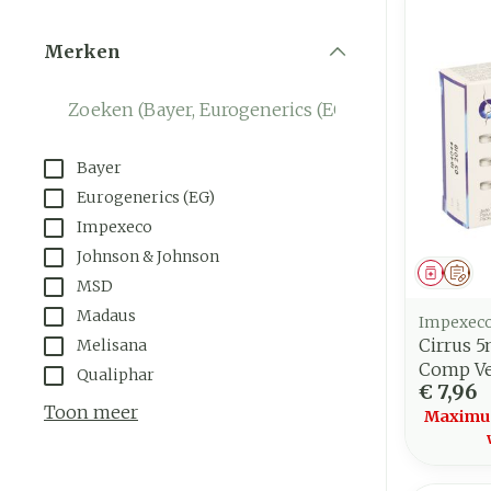
Merken
filter
Bayer
Eurogenerics (EG)
Impexeco
Johnson & Johnson
Genees
Op 
MSD
Madaus
Impexec
Cirrus 
Melisana
Comp Ver
Qualiphar
€ 7,96
Toon meer
Maximum