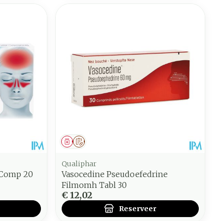
Geneesmiddel
Op voorschrift
Qualiphar
 Comp 20
Vasocedine Pseudoefedrine
Filmomh Tabl 30
€ 12,02
Reserveer