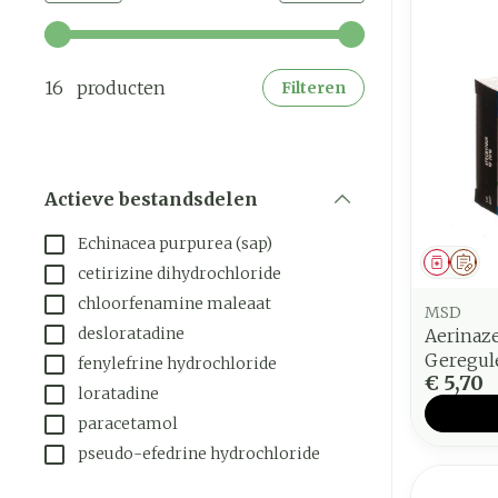
Gebruik de pijltjestoetsen links en rechts om de mi
16 producten
Filteren
Actieve bestandsdelen
filter
Echinacea purpurea (sap)
Genees
Op 
cetirizine dihydrochloride
chloorfenamine maleaat
MSD
desloratadine
Aerinaz
Geregule
fenylefrine hydrochloride
€ 5,70
loratadine
paracetamol
pseudo-efedrine hydrochloride