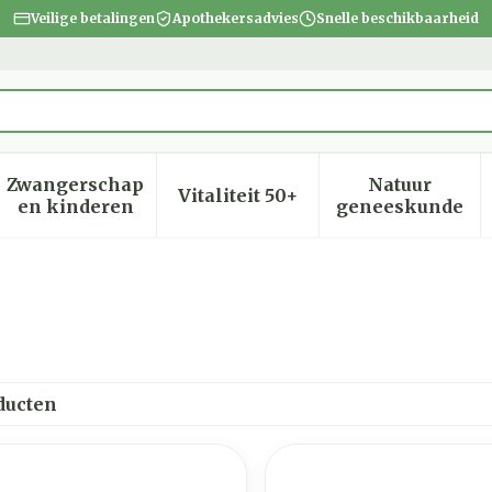
Veilige betalingen
Apothekersadvies
Snelle beschikbaarheid
Zwangerschap
Natuur
Vitaliteit 50+
heid, verzorging en hygiëne categorie
menu voor Dieet, voeding en vitamines categorie
Toon submenu voor Zwangerschap en kinder
Toon submenu voor Vitalite
Toon subm
en kinderen
geneeskunde
ducten