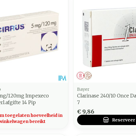
middel
voorschrift
Geneesmiddel
Op voorschrift
o
Bayer
5mg/120mg Impexeco
Clarinase 240/10 Once D
l.afgifte 14 Pip
7
€ 9,86
 toegelaten hoeveelheid in
Reserveer
winkelwagen bereikt