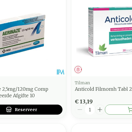
nimale en maximale prijswaarden aan te passen.
middel
voorschrift
Geneesmiddel
Tilman
e 2,5mg/120mg Comp
Anticold Filmomh Tabl 
erde Afgifte 10
€ 13,19
Aantal
Reserveer