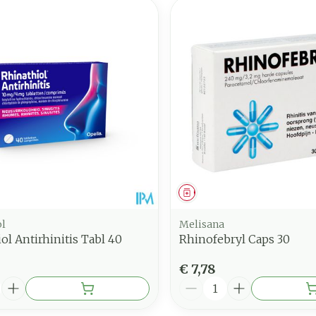
middel
Geneesmiddel
ol
Melisana
ol Antirhinitis Tabl 40
Rhinofebryl Caps 30
€ 7,78
Aantal