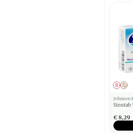
Genees
Op 
Johnson 
Sinutab
€ 8,29