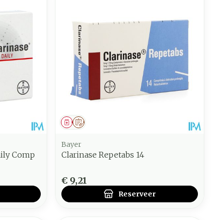
Geneesmiddel
Op voorschrift
Bayer
aily Comp
Clarinase Repetabs 14
€ 9,21
Reserveer