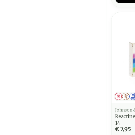
Genees
Op 
Johnson 
Reactin
14
€ 7,95