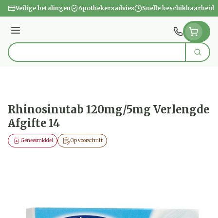
Ga naar de inhoud
Veilige betalingen
Apothekersadvies
Snelle beschikbaarheid
Menu
Zoek
Product, merk, categorie...
Rhinosinutab 120mg/5mg Verlengde
Afgifte 14
Geneesmiddel
Op voorschrift