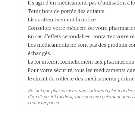
Marques
Bayer
Il s'agit d'un médicament, pas d'utilisation à 
Tenir hors de portée des enfants.
Quantité Du
51.7
Lisez attentivement la notice.
Paquet
Consultez votre médecin ou votre pharmacie
En cas d'effets secondaires, contactez votre m
Ingrédients
rivaroxaban
Actifs
Les médicaments ne sont pas des produits comm
échangés.
Préservation
Température ambiante (1
La loi interdit formellement aux pharmaciens
Pour votre sécurité, tous les médicaments que
le circuit de collecte des médicaments périmé
En tant que pharmaciens, nous offrons également des 
d'un dispositif médical, vous pouvez également nous co
contacter par co