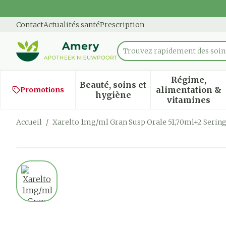
Aller au contenu
Diapositive 1 de 1
Contact
Actualités santé
Prescription
Trouvez rapidement des soins
Rechercher
Régime,
Beauté, soins et
alimentation &
Promotions
Afficher le sous-menu pour
Afficher
hygiène
vitamines
Accueil
/
Xarelto 1mg/ml Gran Susp Orale 51,70ml+2 Serin
Xarelto 1mg/ml Gran Susp
View larger image