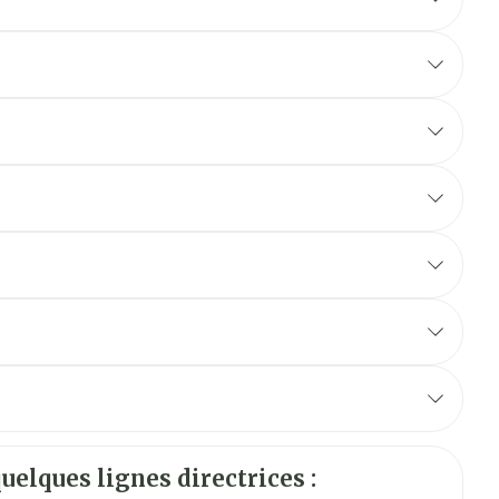
ontient 1 mg de rivaroxaban par mL.
a notice pour plus d'informations.
d
Allemand
Néerlandais
uelques lignes directrices :