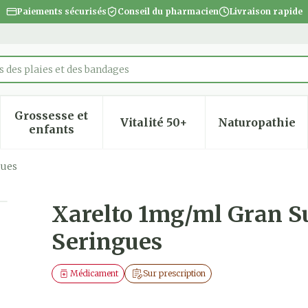
Paiements sécurisés
Conseil du pharmacien
Livraison rapide
 des plaies et des bandages
Grossesse et
Vitalité 50+
Naturopathie
 la catégorie Beauté, soins et hygiène
 le sous-menu pour la catégorie Régime, alimentatio
Afficher le sous-menu pour la catégorie Gro
Afficher le sous-menu pour
Afficher
enfants
gues
 Orale 51,70ml+2 Seringues
Xarelto 1mg/ml Gran Su
Seringues
Médicament
Sur prescription