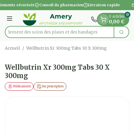
Diapositive 1 de 1
Aller au contenu
iements sécurisés
Conseil du pharmacien
Livraison rapide
0
0 articles
Menu
0,00 €
apidement des soins des plaies et des bandages
Cherc
Rechercher
Accueil
/
Wellbutrin Xr 300mg Tabs 30 X 300mg
Wellbutrin Xr 300mg Tabs 30 X
300mg
Médicament
Sur prescription