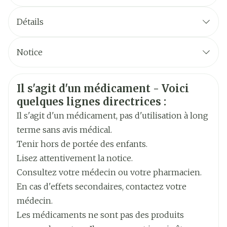
Dose de départ: 150 mg, 1 x par jour
Détails
Dose max. si pas d'amélioration après 4
CNK
2415859
semaines: 300 mg, 1 x par jour
Notice
Avaler les comprimés en entier (si non, risque
Français
SA Glaxosmithkline
Français
Allemand
Fabricants
Pharmaceuticals (GSK)
accru d'effets indésirables, y compris de
Informations sur la sécurité
Il s'agit d'un médicament - Voici
Allemand
Néerlandais
convulsions)
quelques lignes directrices :
Marques
Gsk
Avec ou sans nourriture
Néerlandais
Il s'agit d'un médicament, pas d'utilisation à long
Eviter de prendre les comprimés à l'heure du
terme sans avis médical.
Largeur
55 mm
coucher (risque d'insomnie)
Tenir hors de portée des enfants.
Lisez attentivement la notice.
Longueur
95 mm
Consultez votre médecin ou votre pharmacien.
En cas d'effets secondaires, contactez votre
Profondeur
55 mm
médecin.
Les médicaments ne sont pas des produits
Quantité Du
30