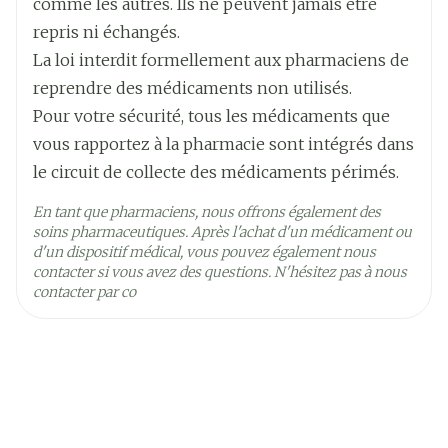
comme les autres. Ils ne peuvent jamais être
Paquet
repris ni échangés.
Ingrédients
La loi interdit formellement aux pharmaciens de
bupropione chlorhydrate
Actifs
reprendre des médicaments non utilisés.
Pour votre sécurité, tous les médicaments que
Température ambiante (15°C -
vous rapportez à la pharmacie sont intégrés dans
Préservation
25°C)
le circuit de collecte des médicaments périmés.
En tant que pharmaciens, nous offrons également des
soins pharmaceutiques. Après l'achat d'un médicament ou
d'un dispositif médical, vous pouvez également nous
contacter si vous avez des questions. N'hésitez pas à nous
contacter par co