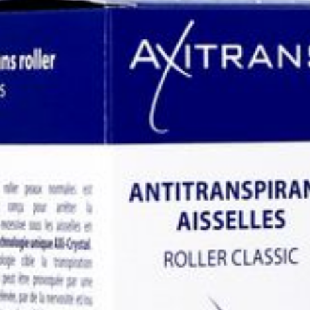
Quantité Du
100
Paquet
Restrictions
Végétalien
Alimentaires
Préservation
Température ambiante (1