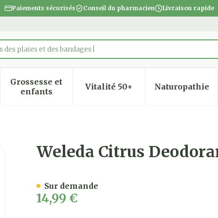
Paiements sécurisés
Conseil du pharmacien
Livraison rapide
 des plaies et des bandages
Grossesse et
Vitalité 50+
Naturopathie
 la catégorie Beauté, soins et hygiène
 le sous-menu pour la catégorie Régime, alimentatio
Afficher le sous-menu pour la catégorie Gro
Afficher le sous-menu pour
Afficher
enfants
 Spray 100ml
Weleda Citrus Deodora
Sur demande
14,99 €