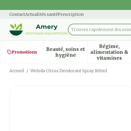
Aller au contenu
Diapositive 1 de 1
Contact
Actualités santé
Prescription
Trouvez rapidement des soins
Rechercher
Régime,
Beauté, soins et
alimentation &
Promotions
Afficher le sous-menu pour
Afficher
hygiène
vitamines
Accueil
/
Weleda Citrus Deodorant Spray 100ml
Weleda Citrus Deodorant