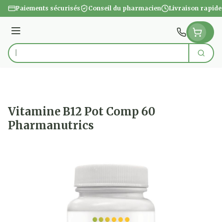
Aller au contenu
Paiements sécurisés
Conseil du pharmacien
Livraison rapide
Menu
Cherc
Rechercher
Vitamine B12 Pot Comp 60
Pharmanutrics