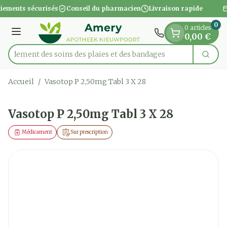
Diapositive 1 de 1
Aller au contenu
iements sécurisés
Conseil du pharmacien
Livraison rapide
0
0 articles
Menu
0,00 €
apidement des soins des plaies et des bandages
Cherc
Rechercher
Accueil
/
Vasotop P 2,50mg Tabl 3 X 28
Vasotop P 2,50mg Tabl 3 X 28
Médicament
Sur prescription