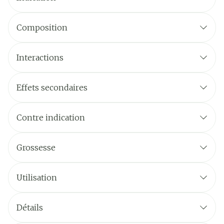
Composition
Interactions
Effets secondaires
EFFETS INDÉSIRABLES
Contre indication
CONTRE-INDICATIONS
Grossesse
Utilisation
POSOLOGIE POUR CHAQUE ESPÈCE, VOIE(S) ET
MODE D'ADMINISTRATION
Détails