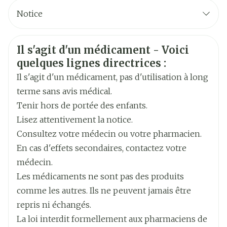
CNK
2372837
Notice
Fabricants
Français
MSD Animal Health
Allemand
Informations sur la sécurité
Il s'agit d'un médicament - Voici
Néerlandais
très fréquent (effets indésirables chez plus d'1
Largeur
63 mm
quelques lignes directrices :
animal sur 10 animaux traités)
Il s'agit d'un médicament, pas d'utilisation à long
fréquent (entre 1 et 10 animaux sur 100 animaux
Longueur
109 mm
traités)
terme sans avis médical.
peu fréquent (entre 1 et 10 animaux sur 1 000
Tenir hors de portée des enfants.
animaux traités)
Profondeur
45 mm
Lisez attentivement la notice.
rare (entre 1 et 10 animaux sur 10 000 animaux
traités)
Consultez votre médecin ou votre pharmacien.
Ingrédients
très rare (moins d'un animal sur 10 000 animaux
ramipril
En cas d'effets secondaires, contactez votre
Actifs
traités, y compris les cas isolés).
médecin.
Les médicaments ne sont pas des produits
Température ambiante (15°C -
Préservation
comme les autres. Ils ne peuvent jamais être
25°C)
repris ni échangés.
La loi interdit formellement aux pharmaciens de