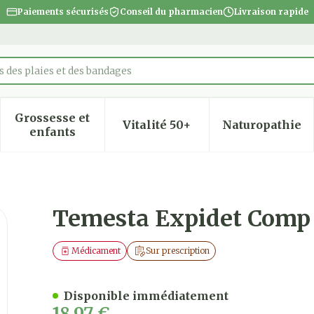
Paiements sécurisés
Conseil du pharmacien
Livraison rapide
 des plaies et des bandages
Grossesse et
Vitalité 50+
Naturopathie
 la catégorie Beauté, soins et hygiène
 le sous-menu pour la catégorie Régime, alimentatio
Afficher le sous-menu pour la catégorie Gro
Afficher le sous-menu pour
Afficher
enfants
 X 1,0mg
Temesta Expidet Comp
Médicament
Sur prescription
Disponible immédiatement
18,97 €