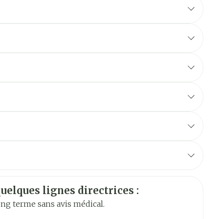
plusieurs prises
vée au coucher
d
Allemand
Néerlandais
uelques lignes directrices :
long terme sans avis médical.