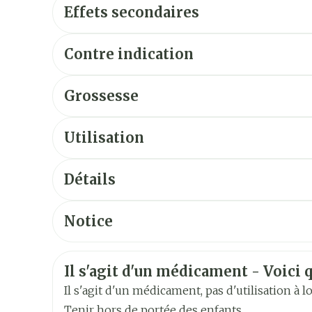
Effets secondaires
Contre indication
Grossesse
Utilisation
Posologie usuelle: 2 - 3 mg /jour, répartis en 
Détails
Intervalle posologique: 1 - 10 mg
CNK
0106591
Notice
Si doses inégales, prendre la dose la plus éle
Français
Français
Alleman
Avec de l'eau
Fabricants
Pfizer
Informations sur la sécurité
Il s'agit d'un médicament - Voici q
Néerlandais
Marques
Pfizer
Il s'agit d'un médicament, pas d'utilisation à 
Tenir hors de portée des enfants.