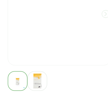
View larger image
View larger image