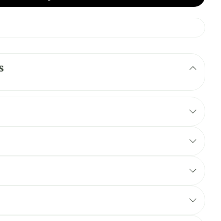
s
urt terme, réduction des symptômes d'anxiété ou de
ession
ts psychotiques et des dépressions sévères, dans le