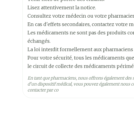
Largeur
60 mm
Lisez attentivement la notice.
Consultez votre médecin ou votre pharmacie
Longueur
107 mm
En cas d'effets secondaires, contactez votre m
Les médicaments ne sont pas des produits comm
Profondeur
32 mm
échangés.
La loi interdit formellement aux pharmaciens
Quantité Du
50
Pour votre sécurité, tous les médicaments que
Paquet
le circuit de collecte des médicaments périmé
Ingrédients
En tant que pharmaciens, nous offrons également des 
lorazépam
Actifs
d'un dispositif médical, vous pouvez également nous co
contacter par co
Préservation
Température ambiante (1