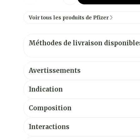
Voir tous les produits de Pfizer
Méthodes de livraison disponible
Avertissements
Indication
Traitement des troubles de l'anxiété ou, à co
Composition
l'anxiété associée aux symptômes d'une dépr
Traitement de la composante anxieuse des éta
Interactions
cas où une thérapie adjuvante est indiquée