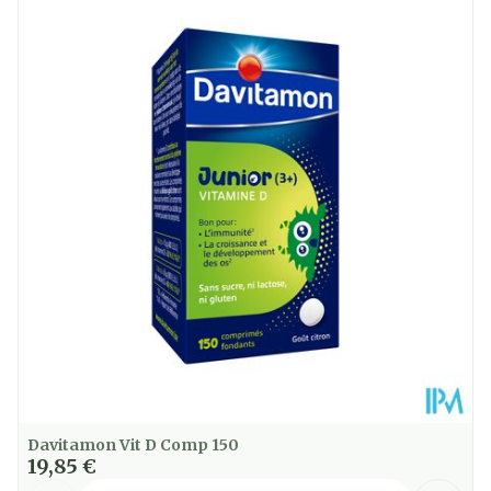
Longueur
67 mm
Profondeur
88 mm
Restrictions
Végétarien
Alimentaires
Température ambiante (15°C
Préservation
- 25°C)
Davitamon Vit D Comp 150
19,85 €
Quantité