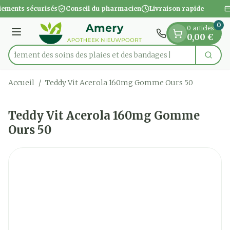
Diapositive 1 de 1
Aller au contenu
iements sécurisés
Conseil du pharmacien
Livraison rapide
0
0 articles
Menu
0,00 €
apidement des soins des plaies et des bandages
Cherc
Rechercher
Accueil
/
Teddy Vit Acerola 160mg Gomme Ours 50
Teddy Vit Acerola 160mg Gomme
Ours 50