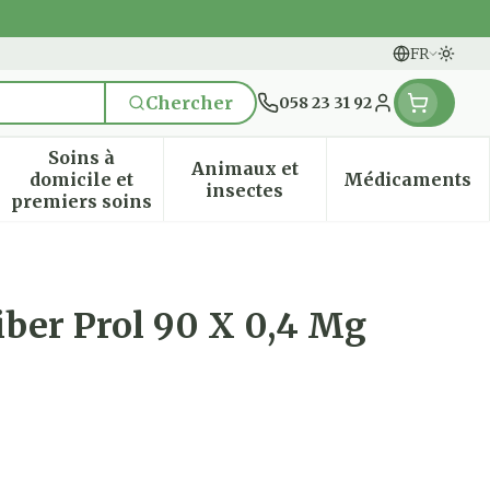
FR
Passe
Langues
Chercher
058 23 31 92
Menu client
Soins à
Animaux et
domicile et
Médicaments
n & vitamines
ssesse et enfants
 la catégorie Vitalité 50+
 le sous-menu pour la catégorie Naturopathie
Afficher le sous-menu pour la catégorie Soi
Afficher le sous-menu pou
Afficher
insectes
premiers soins
ber Prol 90 X 0,4 Mg