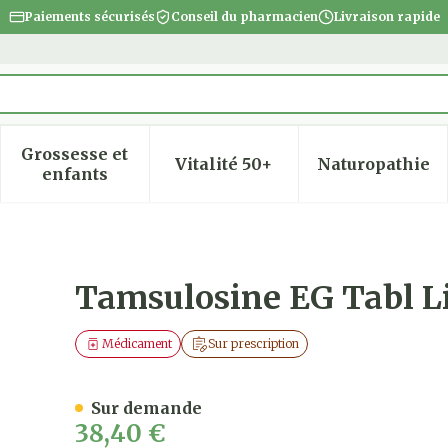
Paiements sécurisés
Conseil du pharmacien
Livraison rapide
Grossesse et
Vitalité 50+
Naturopathie
 la catégorie Beauté, soins et hygiène
 le sous-menu pour la catégorie Régime, alimentatio
Afficher le sous-menu pour la catégorie Gro
Afficher le sous-menu pour
Afficher
enfants
r Prol 90 X 0,4 Mg
Tamsulosine EG Tabl Li
Médicament
Sur prescription
Sur demande
38,40 €