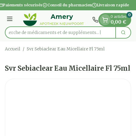
Diapositive 1 de 1
Aller au contenu
Paiements sécurisés
Conseil du pharmacien
Livraison rapide
0
0 articles
Menu
0,00 €
Recherche de médicaments et de suppléments...
Cherc
Rechercher
Accueil
/
Svr Sebiaclear Eau Micellaire Fl 75ml
Svr Sebiaclear Eau Micellaire Fl 75ml