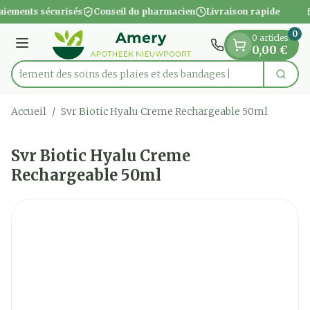
Diapositive 1 de 1
Aller au contenu
aiements sécurisés
Conseil du pharmacien
Livraison rapide
0
0 articles
Menu
0,00 €
apidement des soins des plaies et des bandages
Cherc
Rechercher
Accueil
/
Svr Biotic Hyalu Creme Rechargeable 50ml
Svr Biotic Hyalu Creme
Rechargeable 50ml