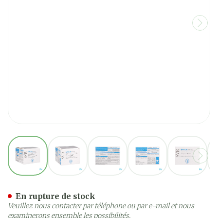
View larger image
View larger image
View larger image
View larger image
View la
Svr Biotic Hyalu Creme Re
En rupture de stock
Veuillez nous contacter par téléphone ou par e-mail et nous
examinerons ensemble les possibilités.