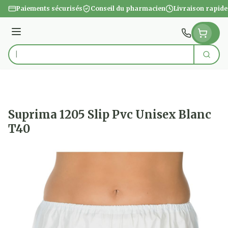
Aller au contenu
Paiements sécurisés
Conseil du pharmacien
Livraison rapide
Menu
Cherc
Rechercher
Suprima 1205 Slip Pvc Unisex Blanc
T40