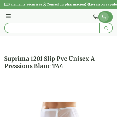
Aller au contenu
Paiements sécurisés
Conseil du pharmacien
Livraison rapide
Menu
Cherc
Rechercher
Suprima 1201 Slip Pvc Unisex A
Pressions Blanc T44