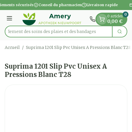
Diapositive 1 de 1
Aller au contenu
iements sécurisés
Conseil du pharmacien
Livraison rapide
0
0 articles
Menu
0,00 €
apidement des soins des plaies et des bandages
Cherc
Rechercher
Accueil
/
Suprima 1201 Slip Pvc Unisex A Pressions Blanc T28
Suprima 1201 Slip Pvc Unisex A
Pressions Blanc T28