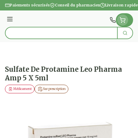
Aller au contenu
Paiements sécurisés
Conseil du pharmacien
Livraison rapide
Menu
Cherc
Rechercher
Sulfate De Protamine Leo Pharma
Amp 5 X 5ml
Médicament
Sur prescription