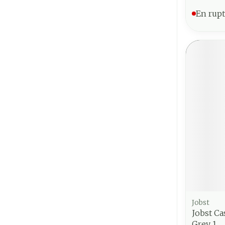
En rupt
Jobst
Jobst Ca
Grey 1