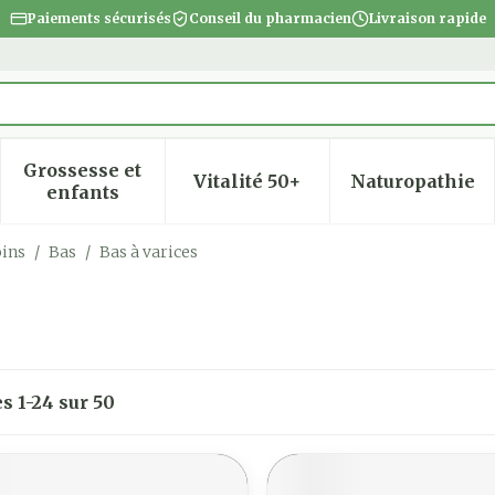
Paiements sécurisés
Conseil du pharmacien
Livraison rapide
Grossesse et
Vitalité 50+
Naturopathie
 la catégorie Beauté, soins et hygiène
 le sous-menu pour la catégorie Régime, alimentatio
Afficher le sous-menu pour la catégorie Gro
Afficher le sous-menu pour
Afficher
enfants
oins
/
Bas
/
Bas à varices
es
1
-
24
sur
50