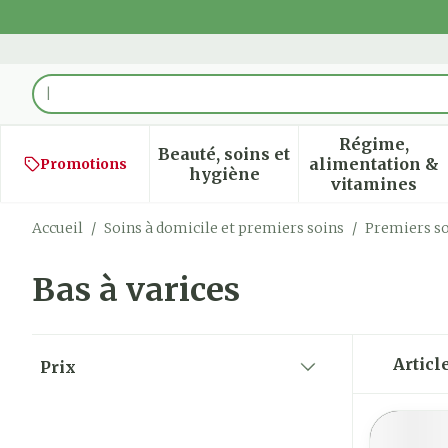
Aller au contenu
Rechercher
Régime,
Beauté, soins et
alimentation &
Promotions
Afficher le sous-menu pour
Afficher
hygiène
vitamines
Accueil
/
Soins à domicile et premiers soins
/
Premiers s
Bas à varices
Passer à la liste des produits
Articl
Prix
filter