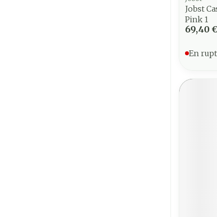
Jobst Ca
Pink 1
69,40 
En rupt