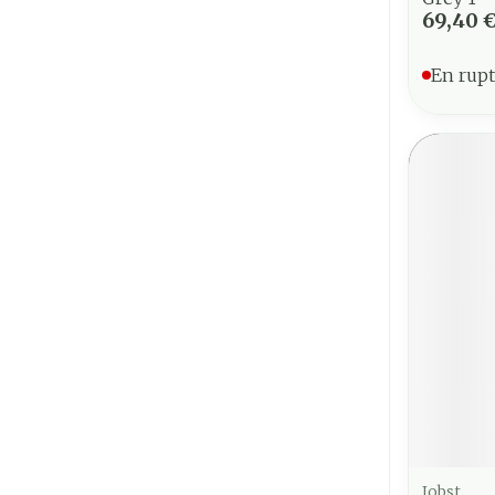
69,40 
En rupt
Jobst