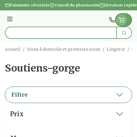
Aller au contenu
Paiements sécurisés
Conseil du pharmacien
Livraison rapide
Menu
Cherc
Rechercher
Accueil
/
Soins à domicile et premiers soins
/
Lingerie
/
So
Soutiens-gorge
Filtre
Passer à la liste des produits
Prix
filter