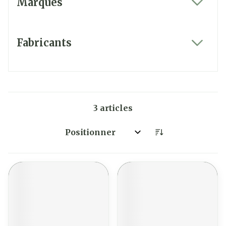
Marques
filter
Fabricants
filter
3
articles
Trier par: