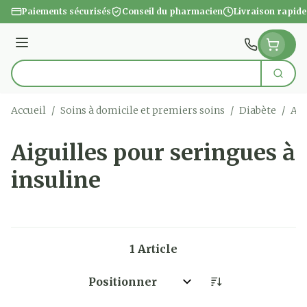
Aller au contenu
Paiements sécurisés
Conseil du pharmacien
Livraison rapide
Menu
Cherc
Rechercher
Accueil
/
Soins à domicile et premiers soins
/
Diabète
/
Aig
Aiguilles pour seringues à
insuline
1
Article
Trier par: