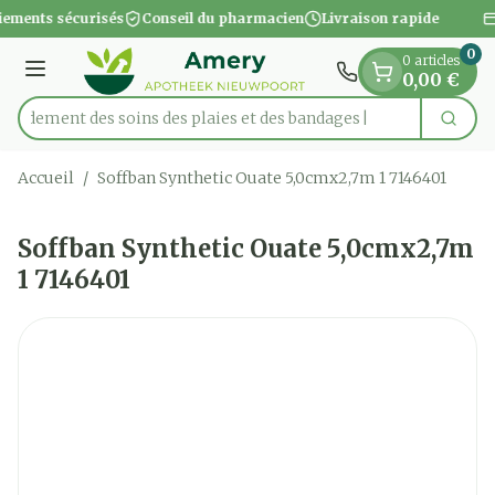
Diapositive 1 de 1
Aller au contenu
iements sécurisés
Conseil du pharmacien
Livraison rapide
0
0 articles
Menu
0,00 €
apidement des soins des plaies et des bandages
Cherc
Rechercher
Accueil
/
Soffban Synthetic Ouate 5,0cmx2,7m 1 7146401
Soffban Synthetic Ouate 5,0cmx2,7m
1 7146401