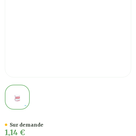
View larger image
Soffban Synthetic Ouate 5
Sur demande
1,14 €