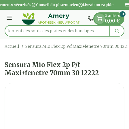
Diapositive 1 de 1
Aller au contenu
ements sécurisés
Conseil du pharmacien
Livraison rapide
0
0 articles
Menu
0,00 €
apidement des soins des plaies et des bandages
Cherc
Rechercher
Accueil
/
Sensura Mio Flex 2p P/f Maxi+fenetre 70mm 30 122
Sensura Mio Flex 2p P/f
Maxi+fenetre 70mm 30 12222