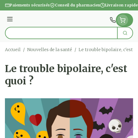
Aller au contenu
Paiements sécurisés
Conseil du pharmacien
Livraison rapide
Menu
Cherc
Rechercher
Accueil
/
Nouvelles de la santé
/
Le trouble bipolaire, c'est q
Le trouble bipolaire, c'est
quoi ?