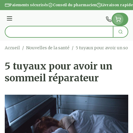
Aller au contenu
Paiements sécurisés
Conseil du pharmacien
Livraison rapide
Menu
Cherc
Rechercher
Accueil
/
Nouvelles de la santé
/
5 tuyaux pour avoir un som
5 tuyaux pour avoir un
sommeil réparateur