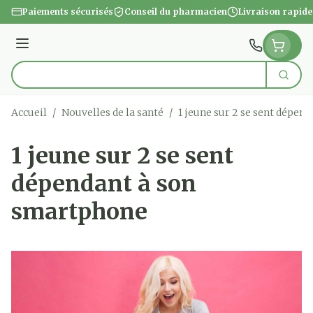
Aller au contenu
Paiements sécurisés
Conseil du pharmacien
Livraison rapide
Menu
Cherc
Rechercher
Accueil
/
Nouvelles de la santé
/
1 jeune sur 2 se sent dépen
1 jeune sur 2 se sent
dépendant à son
smartphone