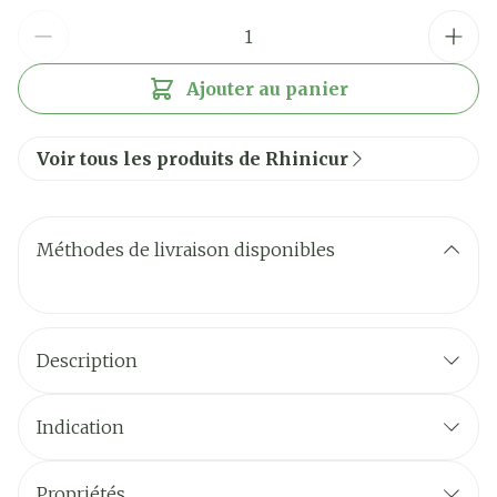
Quantité
Ajouter au panier
Voir tous les produits de Rhinicur
Méthodes de livraison disponibles
Description
Indication
Inflammations de l'oreille moyenne
Infections causées par des végétations adénoïdes
Propriétés