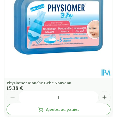
Sans conservateurs, Sans
Restrictions
gluten, Sans lactose,
Alimentaires
Végétalien
Température ambiante (15°C
Préservation
- 25°C)
Physiomer Mouche Bebe Nouveau
15,38 €
Quantité
Ajouter au panier