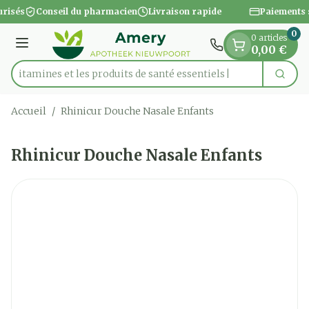
Diapositive 1 de 1
Aller au contenu
risés
Conseil du pharmacien
Livraison rapide
Paiements 
0
0 articles
Menu
0,00 €
es vitamines et les produits de santé essentiels
Cherc
Rechercher
Accueil
/
Rhinicur Douche Nasale Enfants
Rhinicur Douche Nasale Enfants