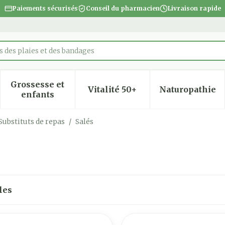
Paiements sécurisés
Conseil du pharmacien
Livraison rapide
 des plaies et des bandages
Grossesse et
Vitalité 50+
Naturopathie
 la catégorie Beauté, soins et hygiène
 le sous-menu pour la catégorie Régime, alimentatio
Afficher le sous-menu pour la catégorie Gro
Afficher le sous-menu pour
Afficher
enfants
Substituts de repas
/
Salés
les