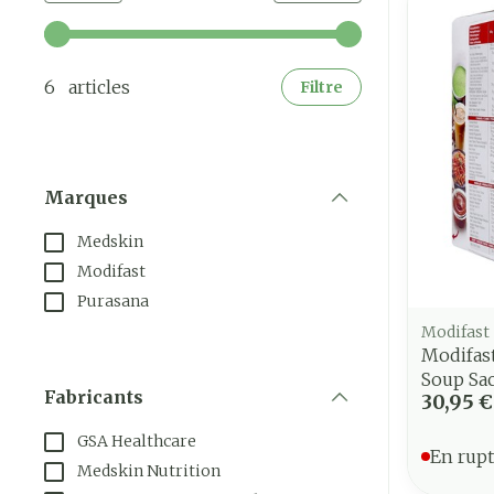
Utilisez les touches fléchées gauche et droite pour a
6 articles
Filtre
Marques
filter
Medskin
Modifast
Purasana
Modifast
Modifas
Soup Sac
Fabricants
30,95 €
filter
GSA Healthcare
En rupt
Medskin Nutrition