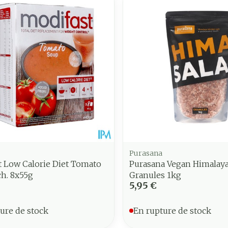
juster les valeurs minimales et maximales du prix.
Purasana
t Low Calorie Diet Tomato
Purasana Vegan Himalaya
h. 8x55g
Granules 1kg
5,95 €
ure de stock
En rupture de stock