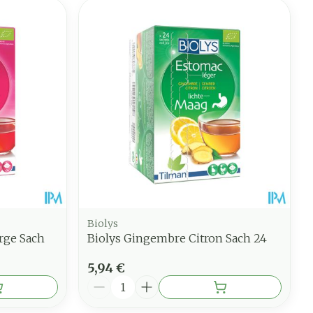
Biolys
rge Sach
Biolys Gingembre Citron Sach 24
5,94 €
Quantité