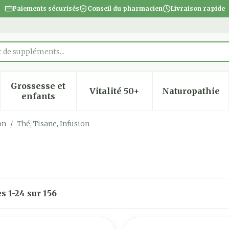
Paiements sécurisés
Conseil du pharmacien
Livraison rapide
Grossesse et
Vitalité 50+
Naturopathie
 la catégorie Beauté, soins et hygiène
 le sous-menu pour la catégorie Régime, alimentatio
Afficher le sous-menu pour la catégorie Gro
Afficher le sous-menu pour
Afficher
enfants
on
/
Thé, Tisane, Infusion
es
1
-
24
sur
156