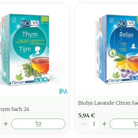
Biolys Lavande Citron Sa
Thym Sach 24
5,94 €
é
Quantité