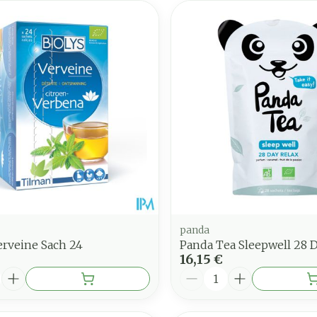
panda
erveine Sach 24
Panda Tea Sleepwell 28 
16,15 €
é
Quantité