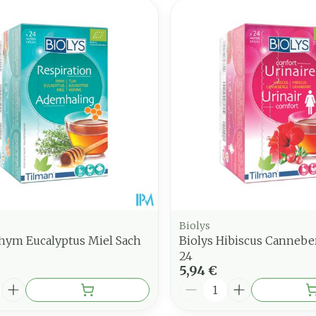
Biolys
Thym Eucalyptus Miel Sach
Biolys Hibiscus Cannebe
24
5,94 €
é
Quantité