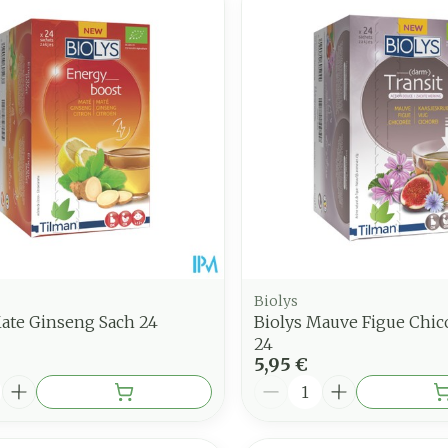
juster les valeurs minimales et maximales du prix.
Biolys
Mate Ginseng Sach 24
Biolys Mauve Figue Chic
24
5,95 €
é
Quantité