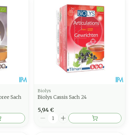
Biolys
oree Sach
Biolys Cassis Sach 24
5,94 €
Quantité