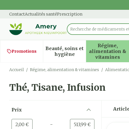
Aller au contenu
Diapositive 1 de 1
Contact
Actualités santé
Prescription
Recherche de méd
Rechercher
Régime,
Beauté, soins et
alimentation &
Promotions
Afficher le sous-menu pour
Afficher
hygiène
vitamines
Accueil
/
Régime, alimentation & vitamines
/
Alimentati
Thé, Tisane, Infusion
Passer à la liste des produits
Articl
Prix
filter
-
Valeur minimale
Valeur maximale
2,00 €
513,99 €