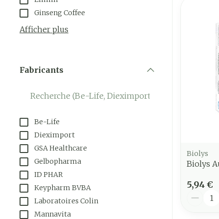
Ginseng Coffee
Afficher plus
Fabricants
filter
Be-Life
Dieximport
GSA Healthcare
Biolys
Gelbopharma
Biolys 
ID PHAR
5,94 €
Keypharm BVBA
Quantit
Laboratoires Colin
Mannavita