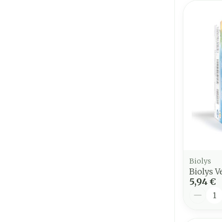
Biolys
Biolys V
5,94 €
Quantit