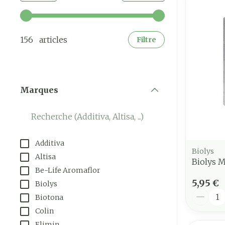
Utilisez les touches fléchées gauche et droite pour a
156 articles
Filtre
Marques
filter
Additiva
Biolys
Altisa
Biolys 
Be-Life Aromaflor
5,95 €
Biolys
Quantit
Biotona
Colin
Elimin