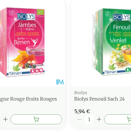
Biolys
igne Rouge Fruits Rouges
Biolys Fenouil Sach 24
5,94 €
é
Quantité