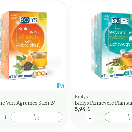
Biolys
The Vert Agrumes Sach 24
Biolys Primevere Plantai
5,94 €
é
Quantité