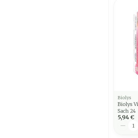
Biolys
Biolys V
Sach 24
5,94 €
Quantit