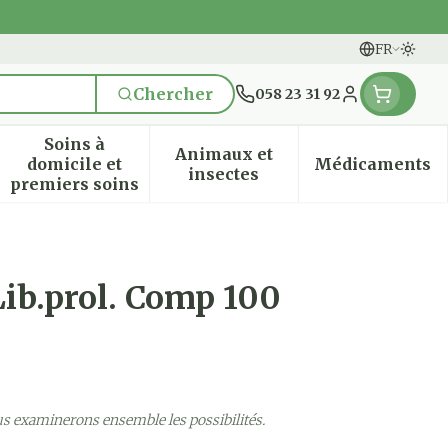
FR
Passe
Langues
Chercher
058 23 31 92
Menu client
Soins à
Animaux et
domicile et
Médicaments
n & vitamines
ssesse et enfants
 la catégorie Vitalité 50+
 le sous-menu pour la catégorie Naturopathie
Afficher le sous-menu pour la catégorie Soi
Afficher le sous-menu pou
Afficher
insectes
premiers soins
ib.prol. Comp 100
us examinerons ensemble les possibilités.