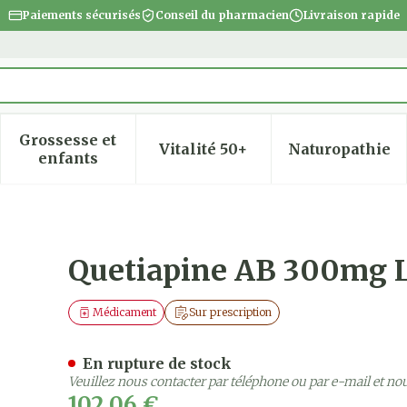
Paiements sécurisés
Conseil du pharmacien
Livraison rapide
Grossesse et
Vitalité 50+
Naturopathie
 la catégorie Beauté, soins et hygiène
 le sous-menu pour la catégorie Régime, alimentatio
Afficher le sous-menu pour la catégorie Gro
Afficher le sous-menu pour
Afficher
enfants
prol. Comp 100
Quetiapine AB 300mg L
Médicament
Sur prescription
En rupture de stock
Veuillez nous contacter par téléphone ou par e-mail et no
102,06 €