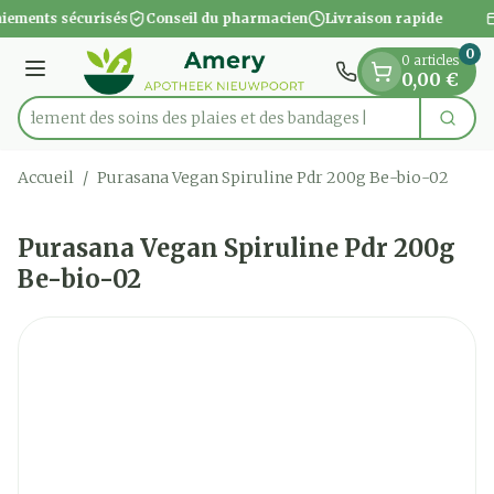
Diapositive 1 de 1
Aller au contenu
iements sécurisés
Conseil du pharmacien
Livraison rapide
0
0 articles
Menu
0,00 €
apidement des soins des plaies et des bandages
Cherc
Rechercher
Accueil
/
Purasana Vegan Spiruline Pdr 200g Be-bio-02
Purasana Vegan Spiruline Pdr 200g
Be-bio-02