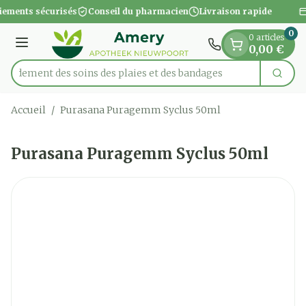
Diapositive 1 de 1
Aller au contenu
iements sécurisés
Conseil du pharmacien
Livraison rapide
0
0 articles
Menu
0,00 €
apidement des soins des plaies et des bandages
Cherc
Rechercher
Accueil
/
Purasana Puragemm Syclus 50ml
Purasana Puragemm Syclus 50ml