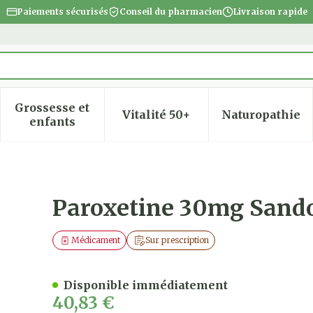
Paiements sécurisés
Conseil du pharmacien
Livraison rapide
Grossesse et
Vitalité 50+
Naturopathie
 la catégorie Beauté, soins et hygiène
 le sous-menu pour la catégorie Régime, alimentatio
Afficher le sous-menu pour la catégorie Gro
Afficher le sous-menu pour
Afficher
enfants
 Comp 100 X 30mg
Paroxetine 30mg Sand
Médicament
Sur prescription
Disponible immédiatement
40,83 €