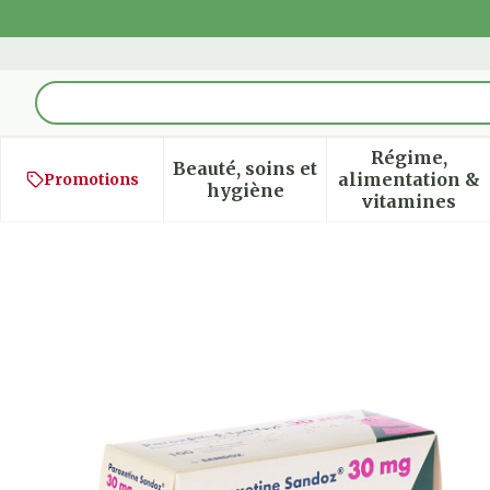
Aller au contenu
Rechercher
Régime,
Beauté, soins et
alimentation &
Promotions
Afficher le sous-menu pour
Afficher
hygiène
vitamines
Paroxetine 30mg Sandoz