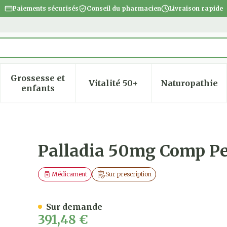
Paiements sécurisés
Conseil du pharmacien
Livraison rapide
Grossesse et
Vitalité 50+
Naturopathie
 la catégorie Beauté, soins et hygiène
 le sous-menu pour la catégorie Régime, alimentatio
Afficher le sous-menu pour la catégorie Gro
Afficher le sous-menu pour
Afficher
enfants
4 X 5 Chiens
Palladia 50mg Comp Pel
Médicament
Sur prescription
Sur demande
391,48 €