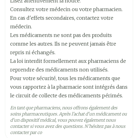
Lisez attentivement la notice.
les chiens âgés de moins de 2 mois ou pesant
important de notifier les effets indésirables. La
Consultez votre médecin ou votre pharmacien.
moins de 1,4 kg. Chaque fois que possible,
Température ambiante (15°C -
notification permet un suivi continu de
En cas d'effets secondaires, contactez votre
Préservation
l'utilisation du médicament vétérinaire doit
25°C)
l'innocuité d'un médicament. Si vous constatez
médecin.
reposer sur l'identification des organismes
des effets indésirables, même ceux ne figurant
Les médicaments ne sont pas des produits
infectieux et sur des tests de sensibilité.
pas sur cette notice, ou si vous pensez que le
comme les autres. Ils ne peuvent jamais être
L'utilisation du médicament vétérinaire en
médicament n'a pas été efficace, veuillez
repris ni échangés.
dehors des instructions de la notice peut
contacter en premier lieu votre vétérinaire. Vous
La loi interdit formellement aux pharmaciens de
augmenter la prévalence des bactéries
pouvez également notifier tout effet indésirable
reprendre des médicaments non utilisés.
résistantes au florfénicol et des champignons
au titulaire de l'autorisation de mise sur le
Pour votre sécurité, tous les médicaments que
résistants à la terbinafine et peut réduire
marché en utilisant les coordonnées figurant à la
vous rapportez à la pharmacie sont intégrés dans
l'efficacité du traitement par d'autres
fin de cette notice, ou par l'intermédiaire de
le circuit de collecte des médicaments périmés.
antibiotiques et agents antifongiques. En cas
votre système national de notification : {détails
d'otite parasitaire, un traitement acaricide
En tant que pharmaciens, nous offrons également des
relatifs au système national}.
soins pharmaceutiques. Après l'achat d'un médicament ou
approprié doit être appliqué. Avant l'application
d'un dispositif médical, vous pouvez également nous
du médicament vétérinaire, le conduit auditif
contacter si vous avez des questions. N'hésitez pas à nous
externe doit être examiné avec soin afin de
contacter par co