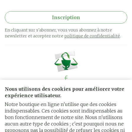
suspectée ou confirmée (c'est-à-dire un diabète,
une hypo- ou hyperthyroïdie, etc.). Le
Inscription
médicament vétérinaire peut être irritant pour
les yeux. Éviter tout contact accidentel avec les
En cliquant sur s'abonner, vous vous abonnez à notre
yeux du chien. En cas de contact oculaire
newsletter et acceptez notre
politique de confidentialité
.
accidentel, les yeux doivent être rincés
abondamment avec de l'eau pendant 10 à 15
minutes. Si des signes cliniques apparaissent,
demandez conseil à un vétérinaire. Il est
recommandé aux propriétaires de surveiller tout
signe oculaire (tel que clignement des yeux,
Nous utilisons des cookies pour améliorer votre
rougeur et écoulement) dans les heures et les
Liens légaux
expérience utilisateur.
jours qui suivent l'application du produit, et de
Notre boutique en ligne n'utilise que des cookies
consulter rapidement un vétérinaire si de tels
indispensables. Ces cookies sont indispensables au
bon fonctionnement de notre site. Nous n'utilisons
signes apparaissent. Voir la rubrique " Effets
aucun autre type de cookies ; c'est pourquoi nous ne
indésirables " pour plus de détails sur les effets
proposons pas la possibilité de refuser les cookies ni