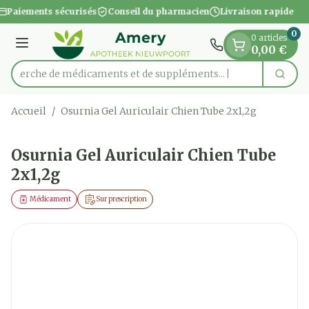
Diapositive 1 de 1
Aller au contenu
Paiements sécurisés
Conseil du pharmacien
Livraison rapide
0
0 articles
Menu
0,00 €
Recherche de médicaments et de suppléments...
Cherc
Rechercher
Accueil
/
Osurnia Gel Auriculair Chien Tube 2x1,2g
Osurnia Gel Auriculair Chien Tube
2x1,2g
Médicament
Sur prescription