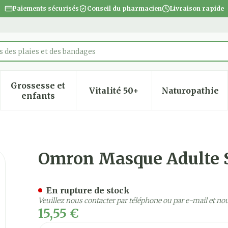
Paiements sécurisés
Conseil du pharmacien
Livraison rapide
 des plaies et des bandages
Grossesse et
Vitalité 50+
Naturopathie
 la catégorie Beauté, soins et hygiène
 le sous-menu pour la catégorie Régime, alimentatio
Afficher le sous-menu pour la catégorie Gro
Afficher le sous-menu pour
Afficher
enfants
 (c28/c29/c30)
Omron Masque Adulte S
En rupture de stock
Veuillez nous contacter par téléphone ou par e-mail et no
15,55 €