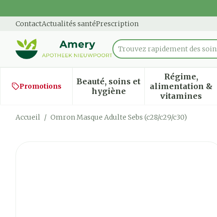
Aller au contenu
Diapositive 1 de 1
Contact
Actualités santé
Prescription
Trouvez rapidement des soins
Rechercher
Régime,
Beauté, soins et
alimentation &
Promotions
Afficher le sous-menu pour
Afficher
hygiène
vitamines
Accueil
/
Omron Masque Adulte Sebs (c28/c29/c30)
Omron Masque Adulte Sebs