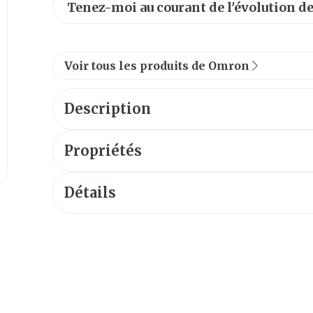
Tenez-moi au courant de l'évolution de
Voir tous les produits de Omron
Description
Propriétés
Détails
C102 Total
CompAIR C28P
CNK
2393916
CompAIR C801
CompAIR C801 KD
Fabricants
Hospidex
CompAIR C803
Marques
Omron
Compact