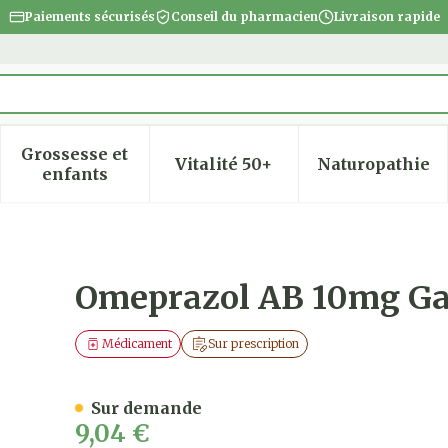
Paiements sécurisés
Conseil du pharmacien
Livraison rapide
Grossesse et
Vitalité 50+
Naturopathie
 la catégorie Beauté, soins et hygiène
 le sous-menu pour la catégorie Régime, alimentatio
Afficher le sous-menu pour la catégorie Gro
Afficher le sous-menu pour
Afficher
enfants
 Resist. Caps 28
Omeprazol AB 10mg Gas
Médicament
Sur prescription
Sur demande
9,04 €