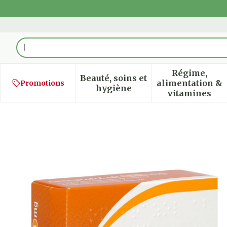
Aller au contenu
Rechercher
Régime,
Beauté, soins et
alimentation &
Promotions
Afficher le sous-menu pour
Afficher
hygiène
vitamines
Omeprazol AB 10mg Gastro