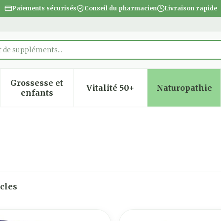
Paiements sécurisés
Conseil du pharmacien
Livraison rapide
t de suppléments
Grossesse et
Vitalité 50+
Naturopathie
 la catégorie Beauté, soins et hygiène
 le sous-menu pour la catégorie Régime, alimentatio
Afficher le sous-menu pour la catégorie Gro
Afficher le sous-menu pour
Afficher
enfants
icles