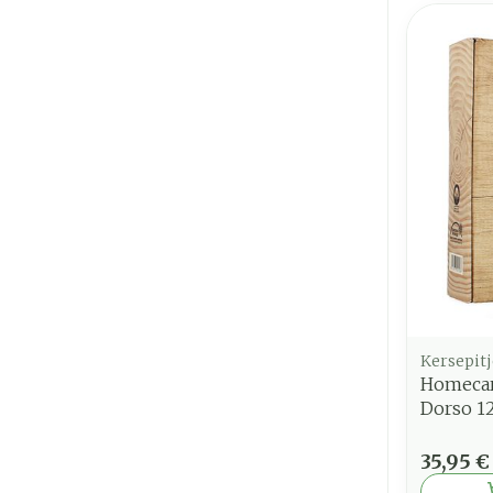
Kersepitj
Homecar
Dorso 1
35,95 €