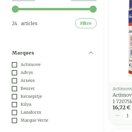
Utilisez les touches fléchées gauche et droite pour a
24 articles
Filtre
Marques
filter
Actimove
Advys
Arseus
Beurer
Actimov
Actimov
Kersepitje
1 720751
Kilya
16,72 €
Lanaform
Quantit
Marque Verte