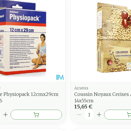
juster les valeurs minimales et maximales du prix.
e
Arseus
e Physiopack 12cmx29cm
Coussin Noyaux Cerises
6
14x55cm
15,65 €
é
Quantité