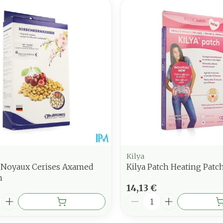
Kilya
 Noyaux Cerises Axamed
Kilya Patch Heating Patch
m
14,13 €
é
Quantité