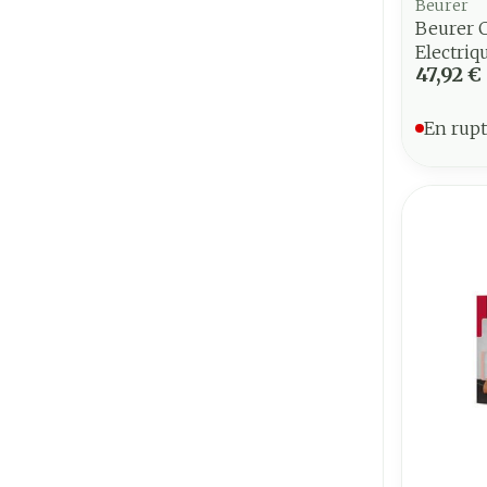
Beurer
Beurer 
Electriq
47,92 €
En rupt