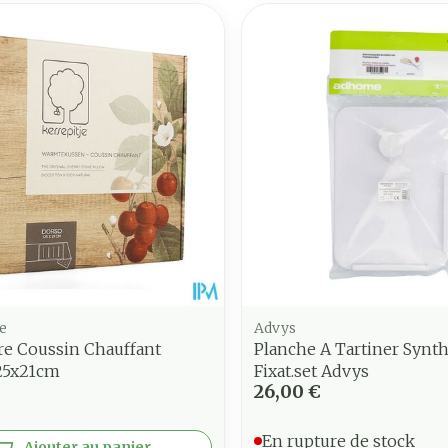
e
Advys
e Coussin Chauffant
Planche A Tartiner Synth
25x21cm
Fixat.set Advys
26,00 €
En rupture de stock
Ajouter au panier