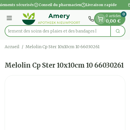
Diapositive 1 de 1
Aller au contenu
iements sécurisés
Conseil du pharmacien
Livraison rapide
0
0 articles
Menu
0,00 €
apidement des soins des plaies et des bandages
Cherc
Rechercher
Accueil
/
Melolin Cp Ster 10x10cm 10 66030261
Melolin Cp Ster 10x10cm 10 66030261