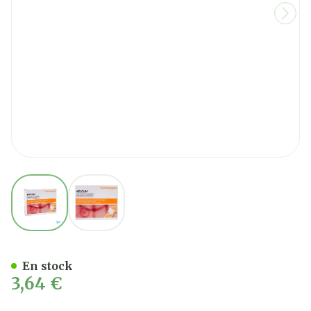
View larger image
View larger image
Melolin Cp Ster 10x10cm 1
En stock
3,64 €